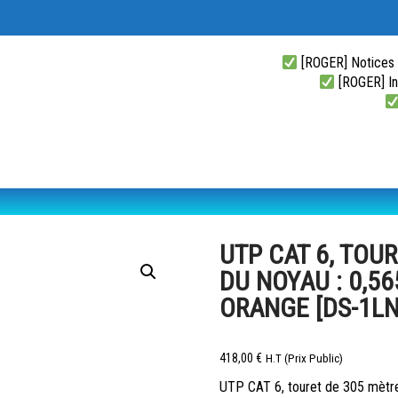
[ROGER] Notices
[ROGER] Ins
UTP CAT 6, TOU
DU NOYAU : 0,56
ORANGE [DS-1LN
418,00
€
H.T (Prix Public)
UTP CAT 6, touret de 305 mètre