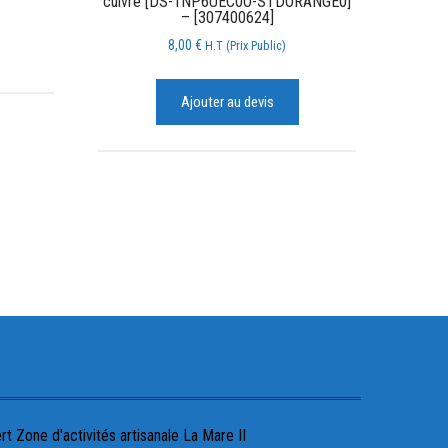
cuivre [DS-1NP6UEC0O-STDORANGE0]
– [307400624]
8,00
€
H.T (Prix Public)
Ajouter au devis
 Zone d'activités artisanale La Mare II