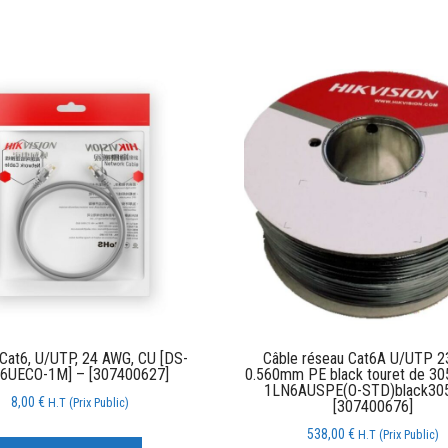
Cat6, U/UTP, 24 AWG, CU [DS-
Câble réseau Cat6A U/UTP 
6UECO-1M] – [307400627]
0.560mm PE black touret de 30
1LN6AUSPE(O-STD)black30
8,00
€
H.T (Prix Public)
[307400676]
538,00
€
H.T (Prix Public)