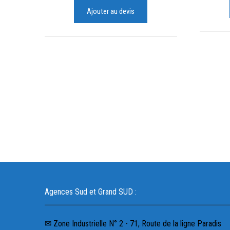
Ajouter au devis
Agences Sud et Grand SUD :
✉ Zone Industrielle N° 2 - 71, Route de la ligne Paradis