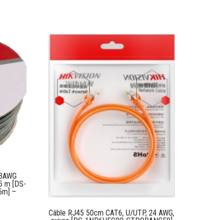
23AWG
5 m [DS-
5m] –
Câble RJ45 50cm CAT6, U/UTP, 24 AWG,