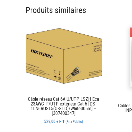
Produits similaires
Câble réseau Cat 6A U/UTP LSZH Eca
23AWG F/UTP extérieur Cat 6 [DS-
Câbles 
1LN6AUSL5(O-STD)/White305m] –
1NP
[307400347]
528,00
€
H.T (Prix Public)