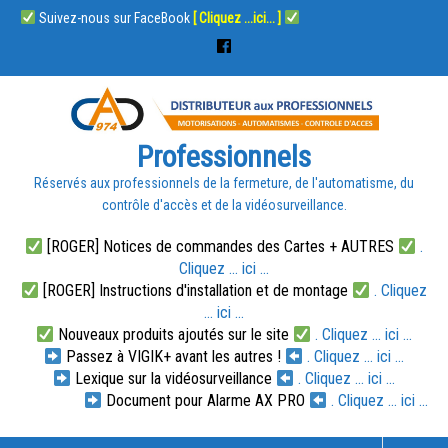
Suivez-nous sur FaceBook
[ Cliquez ...ici... ]
Professionnels
Réservés aux professionnels de la fermeture, de l'automatisme, du
contrôle d'accès et de la vidéosurveillance.
[ROGER] Notices de commandes des Cartes + AUTRES
.
Cliquez ... ici ...
[ROGER] Instructions d'installation et de montage
. Cliquez
... ici ...
Nouveaux produits ajoutés sur le site
. Cliquez ... ici ...
Passez à VIGIK+ avant les autres !
. Cliquez ... ici ...
Lexique sur la vidéosurveillance
. Cliquez ... ici ...
Document pour Alarme AX PRO
. Cliquez ... ici ...