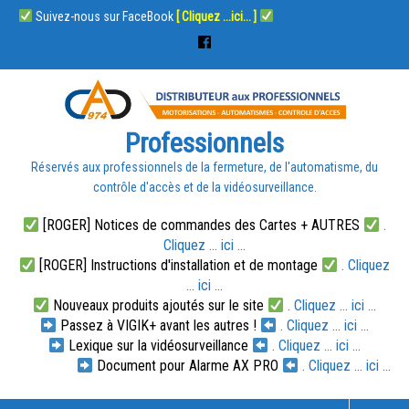
Suivez-nous sur FaceBook
[ Cliquez ...ici... ]
Professionnels
Réservés aux professionnels de la fermeture, de l'automatisme, du
contrôle d'accès et de la vidéosurveillance.
[ROGER] Notices de commandes des Cartes + AUTRES
.
Cliquez ... ici ...
[ROGER] Instructions d'installation et de montage
. Cliquez
... ici ...
Nouveaux produits ajoutés sur le site
. Cliquez ... ici ...
Passez à VIGIK+ avant les autres !
. Cliquez ... ici ...
Lexique sur la vidéosurveillance
. Cliquez ... ici ...
Document pour Alarme AX PRO
. Cliquez ... ici ...