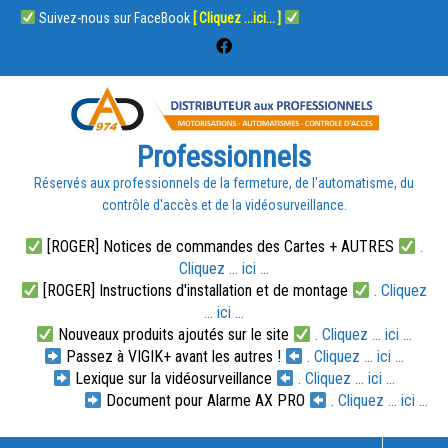
Suivez-nous sur FaceBook
[ Cliquez ...ici... ]
Professionnels
Réservés aux professionnels de la fermeture, de l'automatisme, du
contrôle d'accès et de la vidéosurveillance.
[ROGER] Notices de commandes des Cartes + AUTRES
.
Cliquez ... ici ...
[ROGER] Instructions d'installation et de montage
. Cliquez
... ici ...
Nouveaux produits ajoutés sur le site
. Cliquez ... ici ...
Passez à VIGIK+ avant les autres !
. Cliquez ... ici ...
Lexique sur la vidéosurveillance
. Cliquez ... ici ...
Document pour Alarme AX PRO
. Cliquez ... ici ...