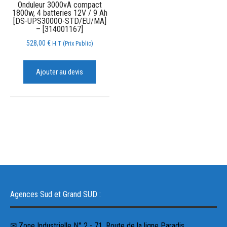
Onduleur 3000vA compact
1800w, 4 batteries 12V / 9 Ah
[DS-UPS3000O-STD/EU/MA]
– [314001167]
528,00
€
H.T (Prix Public)
Ajouter au devis
Agences Sud et Grand SUD :
✉ Zone Industrielle N° 2 - 71, Route de la ligne Paradis