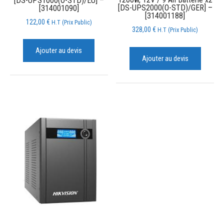
[DS-UPS1000(O-STD)/EU] –
[DS-UPS2000(O-STD)/GER] –
[314001090]
[314001188]
122,00
€
H.T (Prix Public)
328,00
€
H.T (Prix Public)
Ajouter au devis
Ajouter au devis