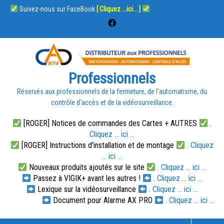
Suivez-nous sur FaceBook
[ Cliquez ...ici... ]
Professionnels
Réservés aux professionnels de la fermeture, de l'automatisme, du
contrôle d'accès et de la vidéosurveillance.
[ROGER] Notices de commandes des Cartes + AUTRES
.
Cliquez ... ici ...
[ROGER] Instructions d'installation et de montage
. Cliquez
... ici ...
Nouveaux produits ajoutés sur le site
. Cliquez ... ici ...
Passez à VIGIK+ avant les autres !
. Cliquez ... ici ...
Lexique sur la vidéosurveillance
. Cliquez ... ici ...
Document pour Alarme AX PRO
. Cliquez ... ici ...