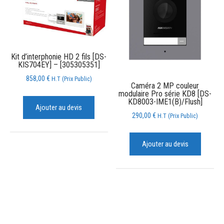
Kit d’interphonie HD 2 fils [DS-
KIS704EY] – [305305351]
858,00
€
H.T (Prix Public)
Caméra 2 MP couleur
modulaire Pro série KD8 [DS-
KD8003-IME1(B)/Flush]
Ajouter au devis
290,00
€
H.T (Prix Public)
Ajouter au devis