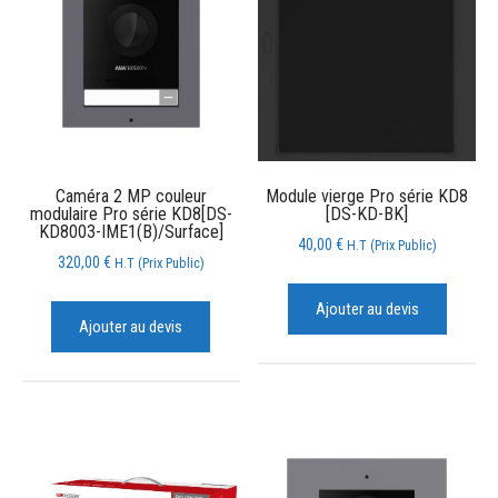
Caméra 2 MP couleur
Module vierge Pro série KD8
modulaire Pro série KD8[DS-
[DS-KD-BK]
KD8003-IME1(B)/Surface]
40,00
€
H.T (Prix Public)
320,00
€
H.T (Prix Public)
Ajouter au devis
Ajouter au devis