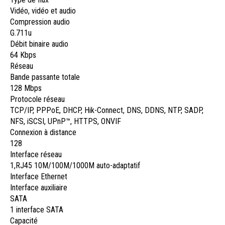
Vidéo, vidéo et audio
Compression audio
G.711u
Débit binaire audio
64 Kbps
Réseau
Bande passante totale
128 Mbps
Protocole réseau
TCP/IP, PPPoE, DHCP, Hik-Connect, DNS, DDNS, NTP, SADP,
NFS, iSCSI, UPnP™, HTTPS, ONVIF
Connexion à distance
128
Interface réseau
1,RJ45 10M/100M/1000M auto-adaptatif
Interface Ethernet
Interface auxiliaire
SATA
1 interface SATA
Capacité