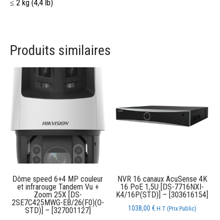
≤ 2 kg (4,4 lb)
Produits similaires
Dôme speed 6+4 MP couleur
NVR 16 canaux AcuSense 4K
et infrarouge Tandem Vu +
16 PoE 1,5U [DS-7716NXI-
Zoom 25X [DS-
K4/16P(STD)] – [303616154]
2SE7C425MWG-EB/26(F0)(O-
1038,00
€
H.T (Prix Public)
STD)] – [327001127]