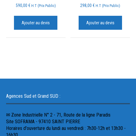
590,00
€
298,00
€
H.T (Prix Public)
H.T (Prix Public)
Ajouter au devis
Ajouter au devis
Agences Sud et Grand SUD :
✉ Zone Industrielle N° 2 - 71, Route de la ligne Paradis
Site SOFRAMA - 97410 SAINT PIERRE
Horaires d'ouverture du lundi au vendredi : 7h30-12h et 13h30 -
16h30