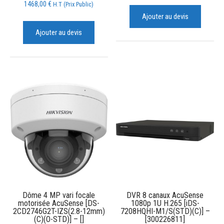
1468,00
€
H.T (Prix Public)
Ajouter au devis
Ajouter au devis
Dôme 4 MP vari focale
DVR 8 canaux AcuSense
motorisée AcuSense [DS-
1080p 1U H.265 [iDS-
2CD2746G2T-IZS(2.8-12mm)
7208HQHI-M1/S(STD)(C)] –
(C)(O-STD)] – []
[300226811]