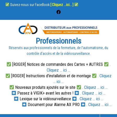
Suivez-nous sur FaceBook
[ Cliquez ...ici... ]
Professionnels
Réservés aux professionnels de la fermeture, de l'automatisme, du
contrôle d'accès et de la vidéosurveillance.
[ROGER] Notices de commandes des Cartes + AUTRES
.
Cliquez ... ici ...
[ROGER] Instructions d'installation et de montage
. Cliquez
... ici ...
Nouveaux produits ajoutés sur le site
. Cliquez ... ici ...
Passez à VIGIK+ avant les autres !
. Cliquez ... ici ...
Lexique sur la vidéosurveillance
. Cliquez ... ici ...
Document pour Alarme AX PRO
. Cliquez ... ici ...