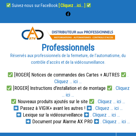
Suivez-nous sur FaceBook
[ Cliquez ...ici... ]
Professionnels
Réservés aux professionnels de la fermeture, de l'automatisme, du
contrôle d'accès et de la vidéosurveillance.
[ROGER] Notices de commandes des Cartes + AUTRES
.
Cliquez ... ici ...
[ROGER] Instructions d'installation et de montage
. Cliquez
... ici ...
Nouveaux produits ajoutés sur le site
. Cliquez ... ici ...
Passez à VIGIK+ avant les autres !
. Cliquez ... ici ...
Lexique sur la vidéosurveillance
. Cliquez ... ici ...
Document pour Alarme AX PRO
. Cliquez ... ici ...