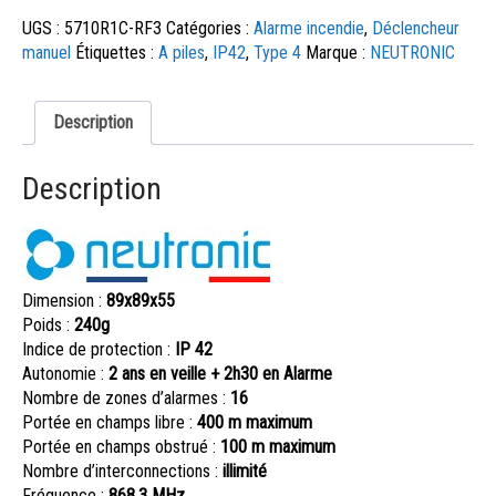
UGS :
5710R1C-RF3
Catégories :
Alarme incendie
,
Déclencheur
manuel
Étiquettes :
A piles
,
IP42
,
Type 4
Marque :
NEUTRONIC
Description
Description
Dimension :
89x89x55
Poids :
240g
Indice de protection :
IP 42
Autonomie :
2 ans en veille + 2h30 en Alarme
Nombre de zones d’alarmes :
16
Portée en champs libre :
400 m maximum
Portée en champs obstrué :
100 m maximum
Nombre d’interconnections :
illimité
Fréquence :
868.3 MHz