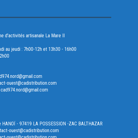
d'activités artisanale La Mare II
ndi au jeudi : 7h00-12h et 13h30 - 16h00
12h00
ad974.nord@gmail.com
act-ouest@cadistribution.com
- cad974.nord@gmail.com
ue HANOÏ - 97419 LA POSSESSION -ZAC BALTHAZAR
act-ouest@cadistribution.com
act-ouest@cadistribution.com