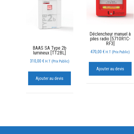
Déclencheur manuel à
piles radio [5710R1C-
RF3]
BAAS SA Type 2b
470,00
€
H.T (Prix Public)
lumineux [TT2BL]
310,00
€
H.T (Prix Public)
Ajouter au devis
Ajouter au devis