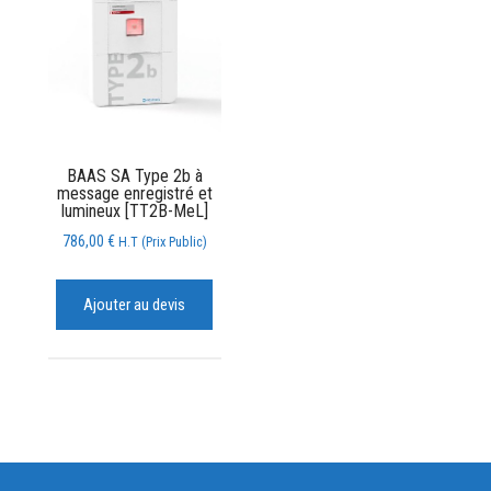
BAAS SA Type 2b à
message enregistré et
lumineux [TT2B-MeL]
786,00
€
H.T (Prix Public)
Ajouter au devis