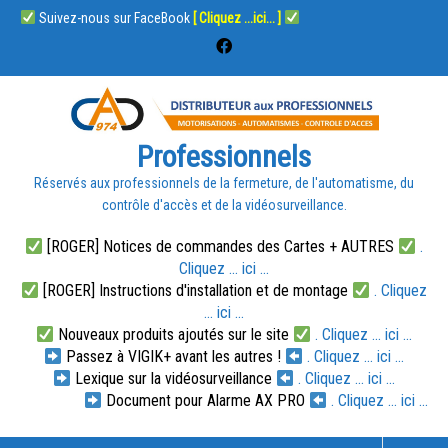
Suivez-nous sur FaceBook
[ Cliquez ...ici... ]
Professionnels
Réservés aux professionnels de la fermeture, de l'automatisme, du
contrôle d'accès et de la vidéosurveillance.
[ROGER] Notices de commandes des Cartes + AUTRES
.
Cliquez ... ici ...
[ROGER] Instructions d'installation et de montage
. Cliquez
... ici ...
Nouveaux produits ajoutés sur le site
. Cliquez ... ici ...
Passez à VIGIK+ avant les autres !
. Cliquez ... ici ...
Lexique sur la vidéosurveillance
. Cliquez ... ici ...
Document pour Alarme AX PRO
. Cliquez ... ici ...