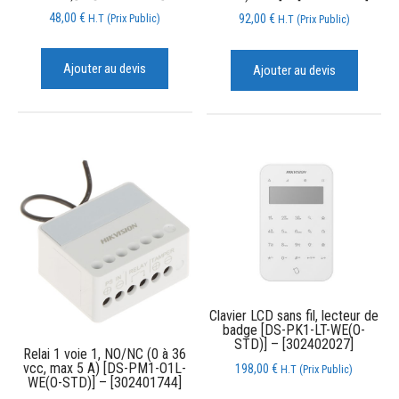
48,00
€
H.T (Prix Public)
92,00
€
H.T (Prix Public)
Ajouter au devis
Ajouter au devis
Clavier LCD sans fil, lecteur de
badge [DS-PK1-LT-WE(O-
STD)] – [302402027]
Relai 1 voie 1, NO/NC (0 à 36
vcc, max 5 A) [DS-PM1-O1L-
198,00
€
H.T (Prix Public)
WE(O-STD)] – [302401744]