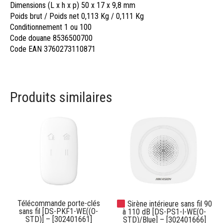
Dimensions (L x h x p)
50 x 17 x 9,8 mm
Poids brut / Poids net
0,113 Kg / 0,111 Kg
Conditionnement
1 ou 100
Code douane
8536500700
Code EAN
3760273110871
Produits similaires
Télécommande porte-clés
Sirène intérieure sans fil 90
sans fil [DS-PKF1-WE((O-
à 110 dB [DS-PS1-I-WE(O-
STD)] – [302401661]
STD)/Blue] – [302401666]