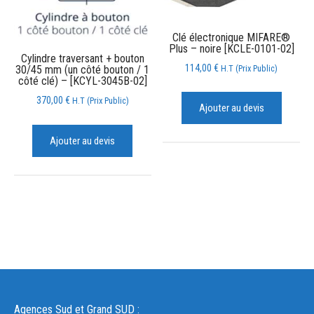
Clé électronique MIFARE®
Plus – noire [KCLE-0101-02]
Cylindre traversant + bouton
114,00
€
H.T (Prix Public)
30/45 mm (un côté bouton / 1
côté clé) – [KCYL-3045B-02]
370,00
€
H.T (Prix Public)
Ajouter au devis
Ajouter au devis
Agences Sud et Grand SUD :