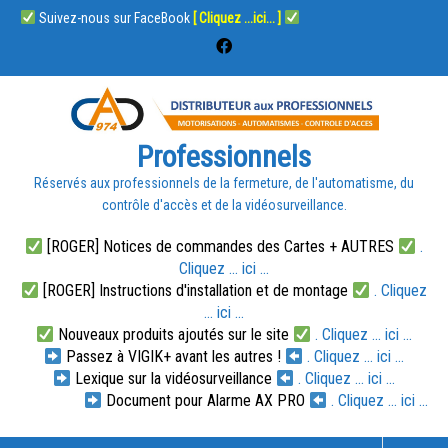
Suivez-nous sur FaceBook
[ Cliquez ...ici... ]
Professionnels
Réservés aux professionnels de la fermeture, de l'automatisme, du
contrôle d'accès et de la vidéosurveillance.
[ROGER] Notices de commandes des Cartes + AUTRES
.
Cliquez ... ici ...
[ROGER] Instructions d'installation et de montage
. Cliquez
... ici ...
Nouveaux produits ajoutés sur le site
. Cliquez ... ici ...
Passez à VIGIK+ avant les autres !
. Cliquez ... ici ...
Lexique sur la vidéosurveillance
. Cliquez ... ici ...
Document pour Alarme AX PRO
. Cliquez ... ici ...