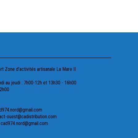
 Zone d'activités artisanale La Mare II
ndi au jeudi : 7h00-12h et 13h30 - 16h00
12h00
ad974.nord@gmail.com
act-ouest@cadistribution.com
- cad974.nord@gmail.com