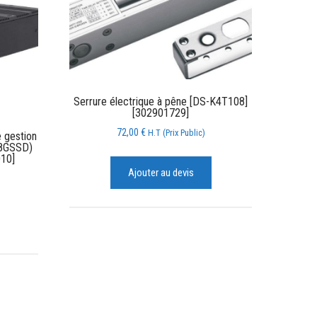
Serrure électrique à pêne [DS-K4T108]
[302901729]
72,00
€
H.T (Prix Public)
e gestion
28GSSD)
10]
Ajouter au devis