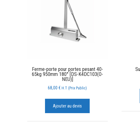
Ferme-porte pour portes pesant 40-
Su
65kg 950mm 180° [DS-K4DC103(O-
NEU)]
68,00
€
H.T (Prix Public)
Ajouter au devis