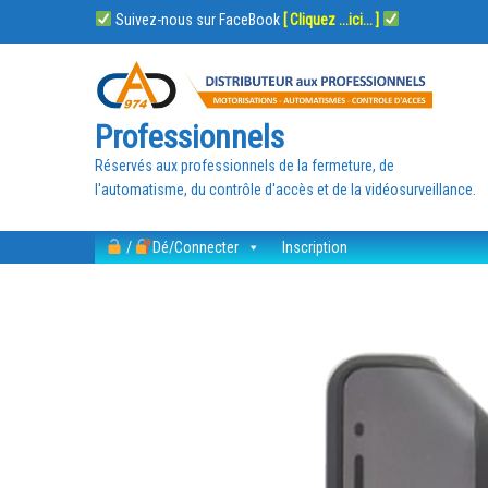
Suivez-nous sur FaceBook
[ Cliquez ...ici... ]
Professionnels
Réservés aux professionnels de la fermeture, de
l'automatisme, du contrôle d'accès et de la vidéosurveillance.
/
Dé/Connecter
Inscription