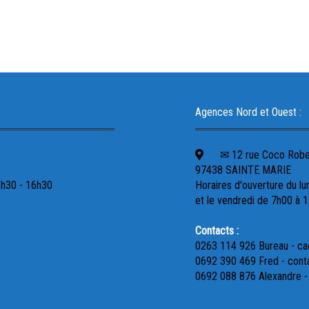
Agences Nord et Ouest :
✉ 12 rue Coco Robert
97438 SAINTE MARIE
3h30 - 16h30
Horaires d'ouverture du lu
et le vendredi de 7h00 à 
Contacts :
0263 114 926 Bureau - c
0692 390 469 Fred - cont
0692 088 876 Alexandre 