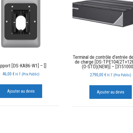
Terminal de contrôle d’entrée d
de charge [DS-TPE104(2T+1
pport [DS-KAB6-W1] – []
(O-STD)(NEW)] – [3151000
46,00
€
H.T (Prix Public)
2790,00
€
H.T (Prix Public)
Ajouter au devis
Ajouter au devis