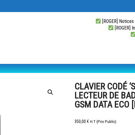
[ROGER] Notices
[ROGER] Ins
CLAVIER CODÉ ‘
LECTEUR DE BAD
GSM DATA ECO [
350,00
€
H.T (Prix Public)