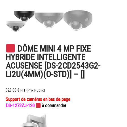
DÔME MINI 4 MP FIXE
HYBRIDE INTELLIGENTE
ACUSENSE [DS-2CD2543G2-
LI2U(4MM)(O-STD)] – []
328,00
€
H.T (Prix Public)
Support de caméras en bas de page
DS-1272ZJ-120
à commander