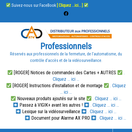
Suivez-nous sur FaceBook
[ Cliquez ...ici... ]
Professionnels
Réservés aux professionnels de la fermeture, de l'automatisme, du
contrôle d'accès et de la vidéosurveillance.
[ROGER] Notices de commandes des Cartes + AUTRES
.
Cliquez ... ici ...
[ROGER] Instructions d'installation et de montage
. Cliquez
... ici ...
Nouveaux produits ajoutés sur le site
. Cliquez ... ici ...
Passez à VIGIK+ avant les autres !
. Cliquez ... ici ...
Lexique sur la vidéosurveillance
. Cliquez ... ici ...
Document pour Alarme AX PRO
. Cliquez ... ici ...