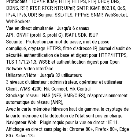
Protocoles : TCP/IP, ICMP, HTTP, HTTPS, FTP, DHCP, DNS,
DDNS, RTP, RTSP, RTCP, NTP, UPnP, SMTP, IGMP, 802.1X, QoS,
IPv4, IPv6, UDP, Bonjour, SSL/TLS, PPPoE, SNMP, WebSocket,
WebSockets
Vue en direct simultanée : Jusqu’à 6 canaux
API : ONVIF (profil S, profil G), ISAPI, SDK, ISUP
Sécurité : Protection par mot de passe, mot de passe
compliqué, cryptage HTTPS, filtre d’adresse IP, journal d’audit de
sécurité, authentification de base et digest pour HTTP/HTTPS,
TLS 1.1/1.2/1.3, WSSE et authentification digest pour Open
Network Video Interface
Utilisateur/Hôte : Jusqu’à 32 utilisateurs
3 niveaux d’utilisateur : administrateur, opérateur et utilisateur
Client : iVMS-4200, Hik-Connect, Hik-Central
Stockage réseau : NAS (NFS, SMB/CIFS), réapprovisionnement
automatique du réseau (ANR),
Avec la carte mémoire Hikvision haut de gamme, le cryptage de
la carte mémoire et la détection de l’état sont pris en charge.
Navigateur Web : Plugin requis pour la vue en direct : IE 11,
Affichage en direct sans plug-in : Chrome 80+, Firefox 80+, Edge
89+, Safari 13+,