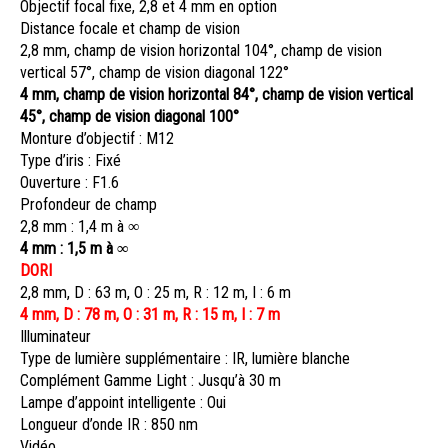
Objectif focal fixe, 2,8 et 4 mm en option
Distance focale et champ de vision
2,8 mm, champ de vision horizontal 104°, champ de vision
vertical 57°, champ de vision diagonal 122°
4 mm, champ de vision horizontal 84°, champ de vision vertical
45°, champ de vision diagonal 100°
Monture d’objectif : M12
Type d’iris : Fixé
Ouverture : F1.6
Profondeur de champ
2,8 mm : 1,4 m à ∞
4 mm : 1,5 m à ∞
DORI
2,8 mm, D : 63 m, O : 25 m, R : 12 m, I : 6 m
4 mm, D : 78 m, O : 31 m, R : 15 m, I : 7 m
Illuminateur
Type de lumière supplémentaire : IR, lumière blanche
Complément Gamme Light : Jusqu’à 30 m
Lampe d’appoint intelligente : Oui
Longueur d’onde IR : 850 nm
Vidéo