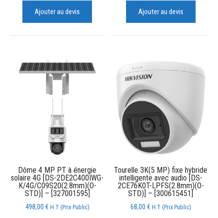
Ajouter au devis
Ajouter au devis
Dôme 4 MP PT à énergie
Tourelle 3K(5 MP) fixe hybride
solaire 4G [DS-2DE2C400IWG-
intelligente avec audio [DS-
K/4G/C09S20(2.8mm)(O-
2CE76K0T-LPFS(2.8mm)(O-
STD)] – [327001595]
STD)] – [300615451]
498,00
€
68,00
€
H.T (Prix Public)
H.T (Prix Public)