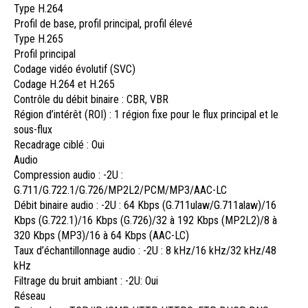
Type H.264
Profil de base, profil principal, profil élevé
Type H.265
Profil principal
Codage vidéo évolutif (SVC)
Codage H.264 et H.265
Contrôle du débit binaire : CBR, VBR
Région d’intérêt (ROI) : 1 région fixe pour le flux principal et le
sous-flux
Recadrage ciblé : Oui
Audio
Compression audio : -2U :
G.711/G.722.1/G.726/MP2L2/PCM/MP3/AAC-LC
Débit binaire audio : -2U : 64 Kbps (G.711ulaw/G.711alaw)/16
Kbps (G.722.1)/16 Kbps (G.726)/32 à 192 Kbps (MP2L2)/8 à
320 Kbps (MP3)/16 à 64 Kbps (AAC-LC)
Taux d’échantillonnage audio : -2U : 8 kHz/16 kHz/32 kHz/48
kHz
Filtrage du bruit ambiant : -2U: Oui
Réseau