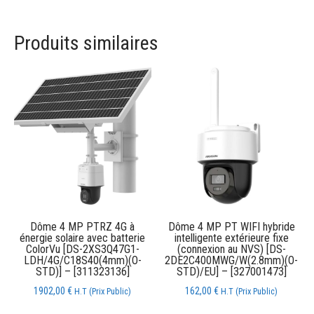
Produits similaires
Dôme 4 MP PTRZ 4G à
Dôme 4 MP PT WIFI hybride
énergie solaire avec batterie
intelligente extérieure fixe
ColorVu [DS-2XS3Q47G1-
(connexion au NVS) [DS-
LDH/4G/C18S40(4mm)(O-
2DE2C400MWG/W(2.8mm)(O-
STD)] – [311323136]
STD)/EU] – [327001473]
1902,00
€
162,00
€
H.T (Prix Public)
H.T (Prix Public)