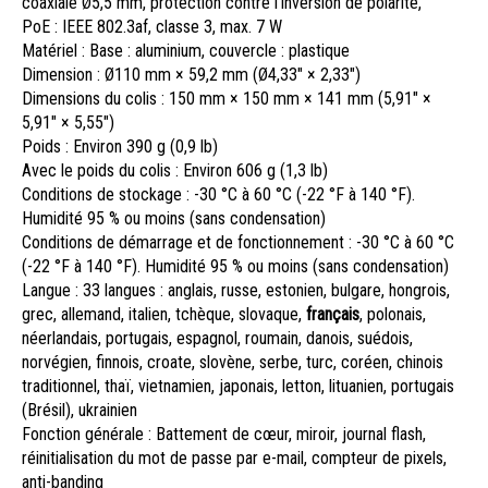
coaxiale Ø5,5 mm, protection contre l’inversion de polarité,
PoE : IEEE 802.3af, classe 3, max. 7 W
Matériel : Base : aluminium, couvercle : plastique
Dimension : Ø110 mm × 59,2 mm (Ø4,33″ × 2,33″)
Dimensions du colis : 150 mm × 150 mm × 141 mm (5,91″ ×
5,91″ × 5,55″)
Poids : Environ 390 g (0,9 lb)
Avec le poids du colis : Environ 606 g (1,3 lb)
Conditions de stockage : -30 °C à 60 °C (-22 °F à 140 °F).
Humidité 95 % ou moins (sans condensation)
Conditions de démarrage et de fonctionnement : -30 °C à 60 °C
(-22 °F à 140 °F). Humidité 95 % ou moins (sans condensation)
Langue : 33 langues : anglais, russe, estonien, bulgare, hongrois,
grec, allemand, italien, tchèque, slovaque,
français
, polonais,
néerlandais, portugais, espagnol, roumain, danois, suédois,
norvégien, finnois, croate, slovène, serbe, turc, coréen, chinois
traditionnel, thaï, vietnamien, japonais, letton, lituanien, portugais
(Brésil), ukrainien
Fonction générale : Battement de cœur, miroir, journal flash,
réinitialisation du mot de passe par e-mail, compteur de pixels,
anti-banding