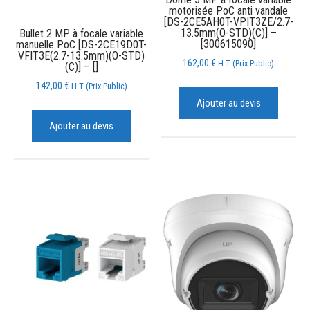
motorisée PoC anti vandale
[DS-2CE5AH0T-VPIT3ZE/2.7-
13.5mm(O-STD)(C)] –
Bullet 2 MP à focale variable
[300615090]
manuelle PoC [DS-2CE19D0T-
VFIT3E(2.7-13.5mm)(O-STD)
162,00
€
H.T (Prix Public)
(C)] – []
142,00
€
H.T (Prix Public)
Ajouter au devis
Ajouter au devis