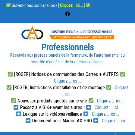
Suivez-nous sur FaceBook
[ Cliquez ...ici... ]
Professionnels
Réservés aux professionnels de la fermeture, de l'automatisme, du
contrôle d'accès et de la vidéosurveillance.
[ROGER] Notices de commandes des Cartes + AUTRES
.
Cliquez ... ici ...
[ROGER] Instructions d'installation et de montage
. Cliquez
... ici ...
Nouveaux produits ajoutés sur le site
. Cliquez ... ici ...
Passez à VIGIK+ avant les autres !
. Cliquez ... ici ...
Lexique sur la vidéosurveillance
. Cliquez ... ici ...
Document pour Alarme AX PRO
. Cliquez ... ici ...