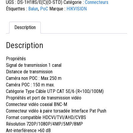
UGS :
DS-1H18S/E(C)(O-STD)
Catégorie :
Connecteurs
Étiquettes :
Balun
,
PoC
Marque :
HIKVISION
Description
Description
Propriétés
Signal de transmission
1 canal
Distance de transmission
Caméra non POC : Max 250 m
Caméra POC : 150 m max.
Catégorie Type
Câble UTP CAT 5E/6 (R<10Ω/100M)
Propriétés et port de transmission vidéo
Connecteur vidéo coaxial
BNC-M
Connecteur vidéo à paire torsadée
Interface Pat Push
Format compatible
HDCVI/TVI/AHD/CVBS
Résolution
720P/1080P/4MP/5MP/8MP
Ant-interférence
>60 dB