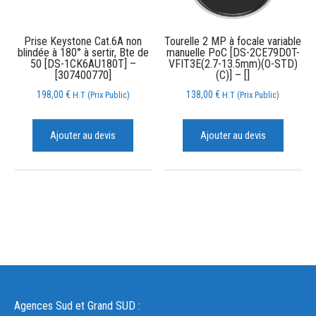
Prise Keystone Cat.6A non
Tourelle 2 MP à focale variable
blindée à 180° à sertir, Bte de
manuelle PoC [DS-2CE79D0T-
50 [DS-1CK6AU180T] –
VFIT3E(2.7-13.5mm)(O-STD)
[307400770]
(C)] – []
198,00
€
138,00
€
H.T (Prix Public)
H.T (Prix Public)
Ajouter au devis
Ajouter au devis
Agences Sud et Grand SUD :