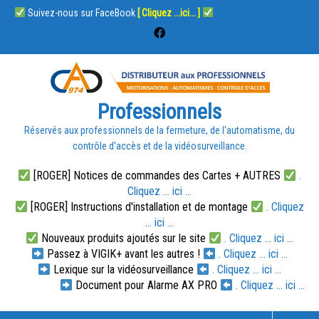
Suivez-nous sur FaceBook
[ Cliquez ...ici... ]
Professionnels
Réservés aux professionnels de la fermeture, de l'automatisme, du
contrôle d'accès et de la vidéosurveillance.
[ROGER] Notices de commandes des Cartes + AUTRES
.
Cliquez ... ici ...
[ROGER] Instructions d'installation et de montage
. Cliquez
... ici ...
Nouveaux produits ajoutés sur le site
. Cliquez ... ici ...
Passez à VIGIK+ avant les autres !
. Cliquez ... ici ...
Lexique sur la vidéosurveillance
. Cliquez ... ici ...
Document pour Alarme AX PRO
. Cliquez ... ici ...