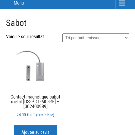
Menu
Sabot
Voici le seul résultat
Contact magnétique sabot
métal [DS-PD1-MC-RS] –
[302400989]
24,00
€
H.T (Prix Public)
Ajouter au devis