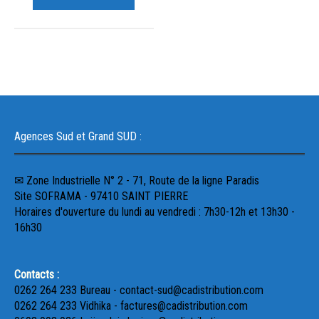
Agences Sud et Grand SUD :
✉ Zone Industrielle N° 2 - 71, Route de la ligne Paradis
Site SOFRAMA - 97410 SAINT PIERRE
Horaires d'ouverture du lundi au vendredi : 7h30-12h et 13h30 -
16h30
Contacts :
0262 264 233 Bureau - contact-sud@cadistribution.com
0262 264 233 Vidhika - factures@cadistribution.com