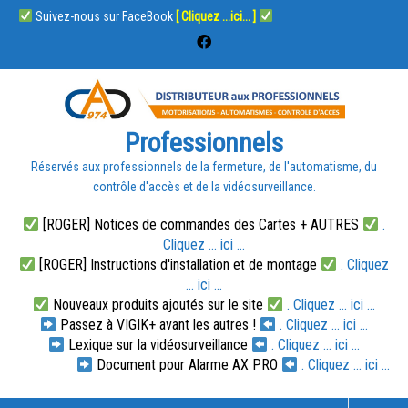
Suivez-nous sur FaceBook
[ Cliquez ...ici... ]
Professionnels
Réservés aux professionnels de la fermeture, de l'automatisme, du
contrôle d'accès et de la vidéosurveillance.
[ROGER] Notices de commandes des Cartes + AUTRES
.
Cliquez ... ici ...
[ROGER] Instructions d'installation et de montage
. Cliquez
... ici ...
Nouveaux produits ajoutés sur le site
. Cliquez ... ici ...
Passez à VIGIK+ avant les autres !
. Cliquez ... ici ...
Lexique sur la vidéosurveillance
. Cliquez ... ici ...
Document pour Alarme AX PRO
. Cliquez ... ici ...