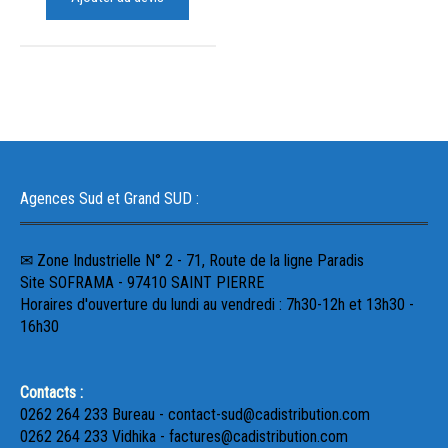
Agences Sud et Grand SUD :
✉ Zone Industrielle N° 2 - 71, Route de la ligne Paradis
Site SOFRAMA - 97410 SAINT PIERRE
Horaires d'ouverture du lundi au vendredi : 7h30-12h et 13h30 -
16h30
Contacts :
0262 264 233 Bureau - contact-sud@cadistribution.com
0262 264 233 Vidhika - factures@cadistribution.com