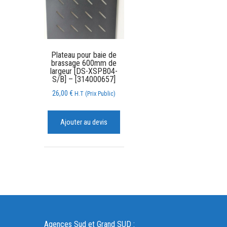
Plateau pour baie de
brassage 600mm de
largeur [DS-XSPB04-
S/B] – [314000657]
26,00
€
H.T (Prix Public)
Ajouter au devis
Agences Sud et Grand SUD :