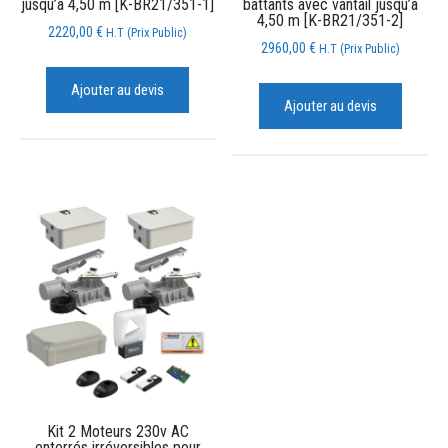
jusqu’à 4,50 m [K-BR21/351-1]
battants avec vantail jusqu’à
4,50 m [K-BR21/351-2]
2220,00
€
H.T (Prix Public)
2960,00
€
H.T (Prix Public)
Ajouter au devis
Ajouter au devis
Kit 2 Moteurs 230v AC
enterrés irréversibles pour