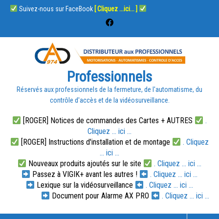
Suivez-nous sur FaceBook
[ Cliquez ...ici... ]
Professionnels
Réservés aux professionnels de la fermeture, de l'automatisme, du
contrôle d'accès et de la vidéosurveillance.
[ROGER] Notices de commandes des Cartes + AUTRES
.
Cliquez ... ici ...
[ROGER] Instructions d'installation et de montage
. Cliquez
... ici ...
Nouveaux produits ajoutés sur le site
. Cliquez ... ici ...
Passez à VIGIK+ avant les autres !
. Cliquez ... ici ...
Lexique sur la vidéosurveillance
. Cliquez ... ici ...
Document pour Alarme AX PRO
. Cliquez ... ici ...