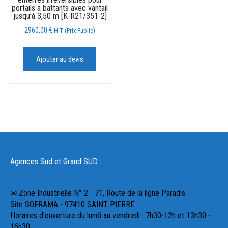
portails à battants avec vantail
jusqu’à 3,50 m [K-R21/351-2]
2960,00
€
H.T (Prix Public)
Ajouter au devis
Agences Sud et Grand SUD :
✉ Zone Industrielle N° 2 - 71, Route de la ligne Paradis
Site SOFRAMA - 97410 SAINT PIERRE
Horaires d'ouverture du lundi au vendredi : 7h30-12h et 13h30 -
16h30