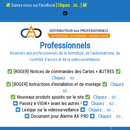
Suivez-nous sur FaceBook
[ Cliquez ...ici... ]
Professionnels
Réservés aux professionnels de la fermeture, de l'automatisme, du
contrôle d'accès et de la vidéosurveillance.
[ROGER] Notices de commandes des Cartes + AUTRES
.
Cliquez ... ici ...
[ROGER] Instructions d'installation et de montage
. Cliquez
... ici ...
Nouveaux produits ajoutés sur le site
. Cliquez ... ici ...
Passez à VIGIK+ avant les autres !
. Cliquez ... ici ...
Lexique sur la vidéosurveillance
. Cliquez ... ici ...
Document pour Alarme AX PRO
. Cliquez ... ici ...