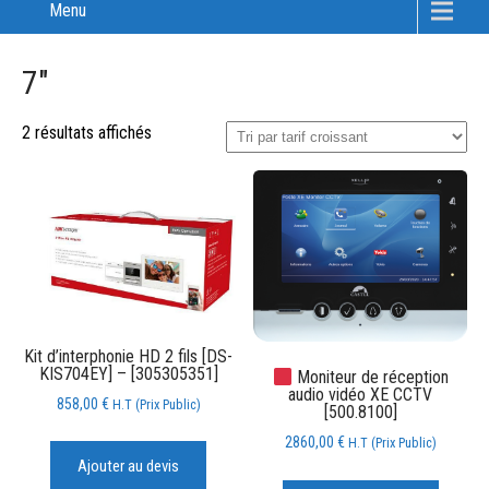
Menu
7"
2 résultats affichés
Kit d’interphonie HD 2 fils [DS-
KIS704EY] – [305305351]
Moniteur de réception
audio vidéo XE CCTV
858,00
€
H.T (Prix Public)
[500.8100]
2860,00
€
H.T (Prix Public)
Ajouter au devis