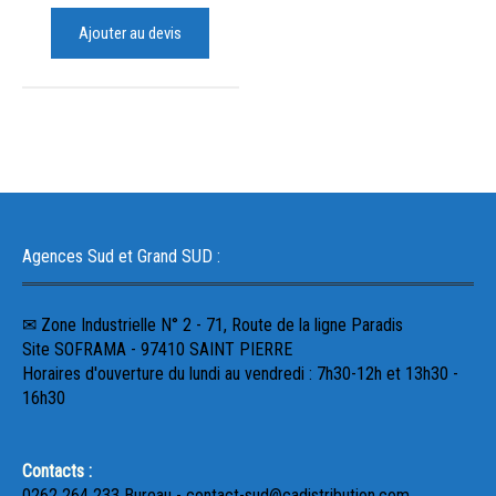
Ajouter au devis
Agences Sud et Grand SUD :
✉ Zone Industrielle N° 2 - 71, Route de la ligne Paradis
Site SOFRAMA - 97410 SAINT PIERRE
Horaires d'ouverture du lundi au vendredi : 7h30-12h et 13h30 -
16h30
Contacts :
0262 264 233 Bureau - contact-sud@cadistribution.com