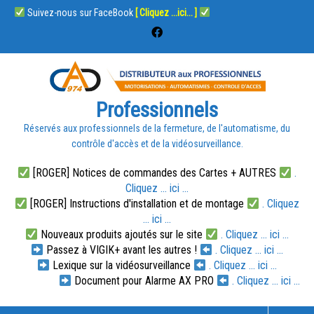
Suivez-nous sur FaceBook
[ Cliquez ...ici... ]
Professionnels
Réservés aux professionnels de la fermeture, de l'automatisme, du
contrôle d'accès et de la vidéosurveillance.
[ROGER] Notices de commandes des Cartes + AUTRES
.
Cliquez ... ici ...
[ROGER] Instructions d'installation et de montage
. Cliquez
... ici ...
Nouveaux produits ajoutés sur le site
. Cliquez ... ici ...
Passez à VIGIK+ avant les autres !
. Cliquez ... ici ...
Lexique sur la vidéosurveillance
. Cliquez ... ici ...
Document pour Alarme AX PRO
. Cliquez ... ici ...