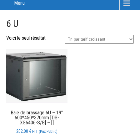
Menu
6 U
Voici le seul résultat
Baie de brassage 6U – 19″
600*450*370mm [DS-
XS6406-S/B] – []
202,00
€
H.T (Prix Public)