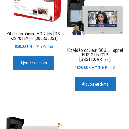
Kit d’interphonie HD 2 fils [DS-
KIS704EY] – [305305351]
858,00
€
H.T (Prix Public)
Kit vidéo couleur SOUL 1 appel
BUS 2 fils G2P
[GS5110/ART7H]
Ajouter au devis
1020,00
€
H.T (Prix Public)
Ajouter au devis