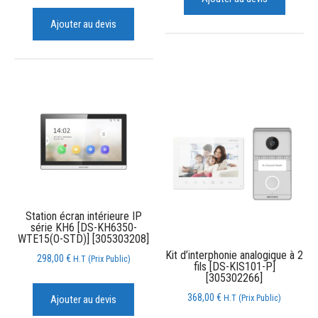
Ajouter au devis
Station écran intérieure IP
série KH6 [DS-KH6350-
WTE15(O-STD)] [305303208]
Kit d’interphonie analogique à 2
298,00
€
H.T (Prix Public)
fils [DS-KIS101-P]
[305302266]
368,00
€
H.T (Prix Public)
Ajouter au devis