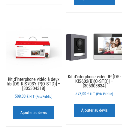
Kit d’interphone vidéo IP [DS-
Kit d’interphone vidéo à deux
KIS602(B)(O-STD)] –
fils [DS-KIS703Y-P(O-STD)] –
[305303834]
[305304318]
578,00
€
H.T (Prix Public)
508,00
€
H.T (Prix Public)
Ajouter au devis
Ajouter au devis