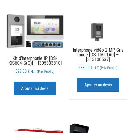
Interphone vidéo 2 MP Gris
foncé [DS-TMT1A0] –
Kit d’interphonie IP [DS-
[315100537]
KIS604-S(C)] – [305303810]
638,00
€
H.T (Prix Public)
598,00
€
H.T (Prix Public)
Ajouter au devis
Ajouter au devis