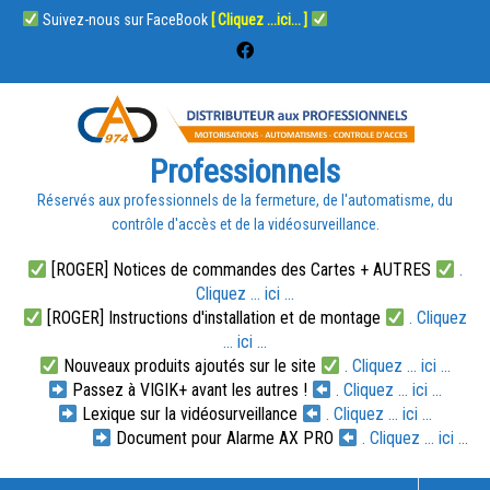
Suivez-nous sur FaceBook
[ Cliquez ...ici... ]
Professionnels
Réservés aux professionnels de la fermeture, de l'automatisme, du
contrôle d'accès et de la vidéosurveillance.
[ROGER] Notices de commandes des Cartes + AUTRES
.
Cliquez ... ici ...
[ROGER] Instructions d'installation et de montage
. Cliquez
... ici ...
Nouveaux produits ajoutés sur le site
. Cliquez ... ici ...
Passez à VIGIK+ avant les autres !
. Cliquez ... ici ...
Lexique sur la vidéosurveillance
. Cliquez ... ici ...
Document pour Alarme AX PRO
. Cliquez ... ici ...