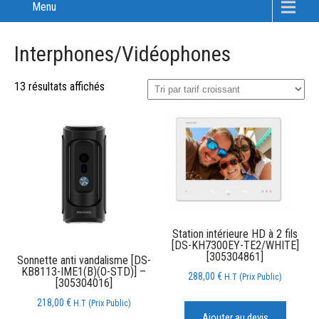
Menu
Interphones/Vidéophones
13 résultats affichés
Station intérieure HD à 2 fils
[DS-KH7300EY-TE2/WHITE]
[305304861]
Sonnette anti vandalisme [DS-
KB8113-IME1(B)(O-STD)] –
288,00
€
H.T (Prix Public)
[305304016]
218,00
€
H.T (Prix Public)
Ajouter au devis