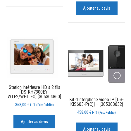
Ajouter au devis
Station intérieure HD à 2 fils
[DS-KH7300EY-
WTE2/WHITEO] [305304860]
Kit d’interphone vidéo IP [DS-
KIS603-P(C)] – [305303632]
368,00
€
H.T (Prix Public)
458,00
€
H.T (Prix Public)
Ajouter au devis
Ajouter au devis