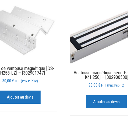
 de ventouse magnétique [DS-
Ventouse magnétique série Pr
H258-LZ] – [302901747]
K4H250] – [302900530
30,00
€
H.T (Prix Public)
98,00
€
H.T (Prix Public)
Ajouter au devis
Ajouter au devis