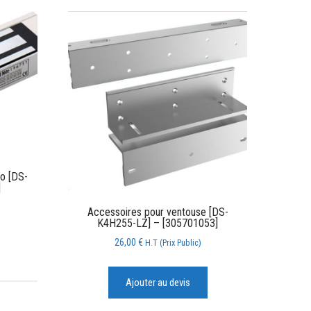
o [DS-
]
Accessoires pour ventouse [DS-
K4H255-LZ] – [305701053]
26,00
€
H.T (Prix Public)
Ajouter au devis