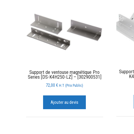
Support
Support de ventouse magnétique Pro
K4
Series [DS-K4H250-LZ] – [302900531]
72,00
€
H.T (Prix Public)
Ajouter au devis