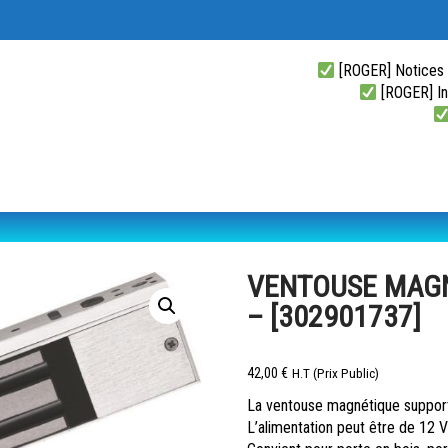
[ROGER] Notices
[ROGER] Ins
VENTOUSE MAGN
– [302901737]
42,00
€
H.T (Prix Public)
La ventouse magnétique support
L’alimentation peut être de 12 