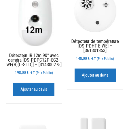
Détecteur de température
[DS-PDHT-E-WE] –
[361301853]
Détecteur IR 12m 90° avec
148,00
€
H.T (Prix Public)
caméra [DS-PDPC12P-EG2-
WE(B)(O-STD)] – [314300275]
198,00
€
H.T (Prix Public)
Ajouter au devis
Ajouter au devis