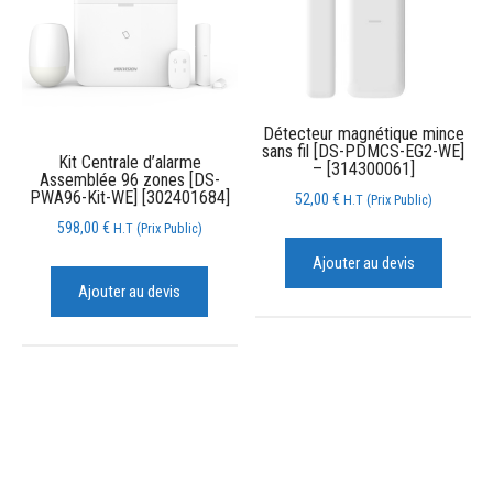
Détecteur magnétique mince
sans fil [DS-PDMCS-EG2-WE]
Kit Centrale d’alarme
– [314300061]
Assemblée 96 zones [DS-
PWA96-Kit-WE] [302401684]
52,00
€
H.T (Prix Public)
598,00
€
H.T (Prix Public)
Ajouter au devis
Ajouter au devis