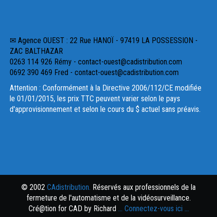
✉ Agence OUEST : 22 Rue HANOÏ - 97419 LA POSSESSION -
ZAC BALTHAZAR
0263 114 926 Rémy - contact-ouest@cadistribution.com
0692 390 469 Fred - contact-ouest@cadistribution.com
Attention : Conformément à la Directive 2006/112/CE modifiée
le 01/01/2015, les prix TTC peuvent varier selon le pays
d'approvisionnement et selon le cours du $ actuel sans préavis.
© 2002
CAdistribution.
Réservés aux professionnels de la
fermeture de l'automatisme et de la vidéosurveillance.
Cré@tion for CAD by Richard
... Connectez-vous ici ...