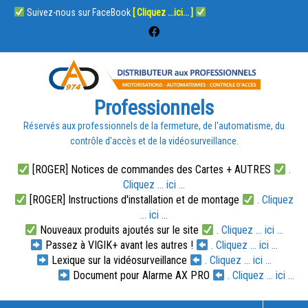
Suivez-nous sur FaceBook
[ Cliquez ...ici... ]
Professionnels
Réservés aux professionnels de la fermeture, de l'automatisme, du
contrôle d'accès et de la vidéosurveillance.
[ROGER] Notices de commandes des Cartes + AUTRES
.
Cliquez ... ici ...
[ROGER] Instructions d'installation et de montage
. Cliquez
... ici ...
Nouveaux produits ajoutés sur le site
. Cliquez ... ici ...
Passez à VIGIK+ avant les autres !
. Cliquez ... ici ...
Lexique sur la vidéosurveillance
. Cliquez ... ici ...
Document pour Alarme AX PRO
. Cliquez ... ici ...