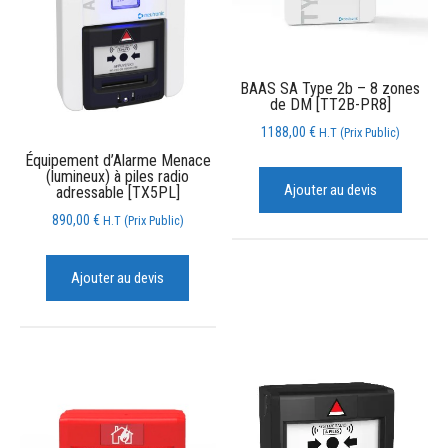
BAAS SA Type 2b – 8 zones
de DM [TT2B-PR8]
1188,00
€
H.T (Prix Public)
Équipement d’Alarme Menace
(lumineux) à piles radio
Ajouter au devis
adressable [TX5PL]
890,00
€
H.T (Prix Public)
Ajouter au devis