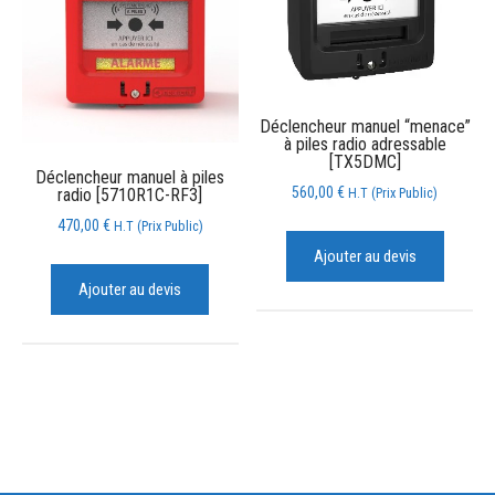
Déclencheur manuel “menace”
à piles radio adressable
[TX5DMC]
Déclencheur manuel à piles
560,00
€
H.T (Prix Public)
radio [5710R1C-RF3]
470,00
€
H.T (Prix Public)
Ajouter au devis
Ajouter au devis