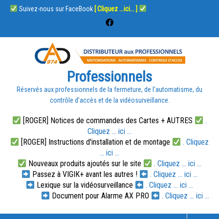
Suivez-nous sur FaceBook
[ Cliquez ...ici... ]
Professionnels
Réservés aux professionnels de la fermeture, de l'automatisme, du
contrôle d'accès et de la vidéosurveillance.
[ROGER] Notices de commandes des Cartes + AUTRES
.
Cliquez ... ici ...
[ROGER] Instructions d'installation et de montage
. Cliquez
... ici ...
Nouveaux produits ajoutés sur le site
. Cliquez ... ici ...
Passez à VIGIK+ avant les autres !
. Cliquez ... ici ...
Lexique sur la vidéosurveillance
. Cliquez ... ici ...
Document pour Alarme AX PRO
. Cliquez ... ici ...