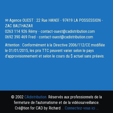
✉ Agence OUEST : 22 Rue HANOÏ - 97419 LA POSSESSION -
ZAC BALTHAZAR
0263 114 926 Rémy - contact-ouest@cadistribution.com
0692 390 469 Fred - contact-ouest@cadistribution.com
Attention : Conformément à la Directive 2006/112/CE modifiée
le 01/01/2015, les prix TTC peuvent varier selon le pays
d'approvisionnement et selon le cours du $ actuel sans préavis.
© 2002
CAdistribution.
Réservés aux professionnels de la
fermeture de l'automatisme et de la vidéosurveillance.
Cré@tion for CAD by Richard
... Connectez-vous ici ...