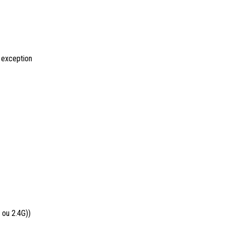
 exception
 ou 2.4G))