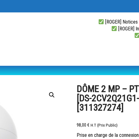
[ROGER] Notices
[ROGER] Ins
DÔME 2 MP – PT
[DS-2CV2Q21G1-
[311327274]
98,00
€
H.T (Prix Public)
Prise en charge de la connexion