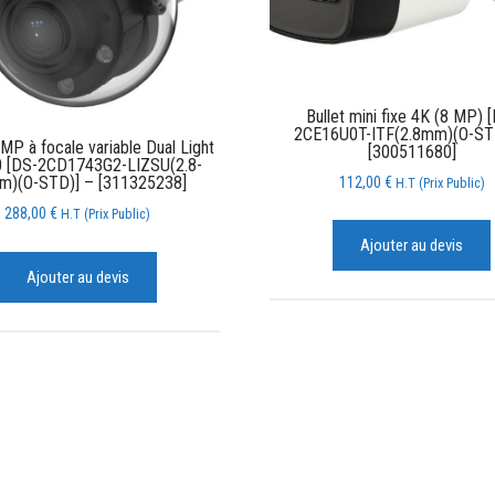
Bullet mini fixe 4K (8 MP) 
2CE16U0T-ITF(2.8mm)(O-ST
P à focale variable Dual Light
[300511680]
0 [DS-2CD1743G2-LIZSU(2.8-
m)(O-STD)] – [311325238]
112,00
€
H.T (Prix Public)
288,00
€
H.T (Prix Public)
Ajouter au devis
Ajouter au devis