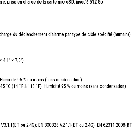
gré,
prise en charge de la carte microSD, jusqu’à 512 Go
harge du déclenchement d’alarme par type de cible spécifié (humain)),
 4,1″ × 7,5″)
. Humidité 95 % ou moins (sans condensation)
 45 °C (14 °F à 113 °F). Humidité 95 % ou moins (sans condensation)
V3.1.1(BT ou 2.4G); EN 300328 V2.1.1(BT ou 2.4G); EN 62311:2008(BT