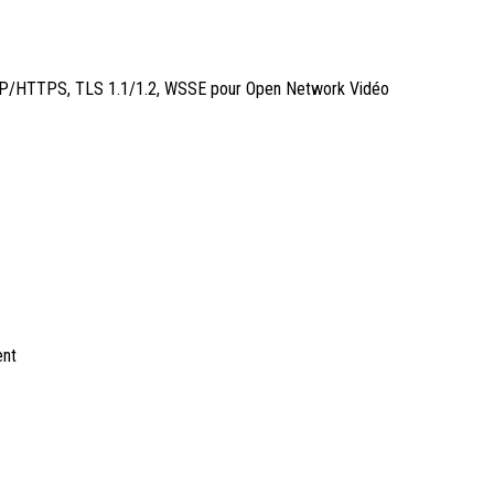
r HTTP/HTTPS, TLS 1.1/1.2, WSSE pour Open Network Vidéo
ent