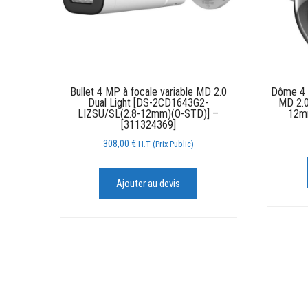
Bullet 4 MP à focale variable MD 2.0
Dôme 4 M
Dual Light [DS-2CD1643G2-
MD 2.
LIZSU/SL(2.8-12mm)(O-STD)] –
12m
[311324369]
308,00
€
H.T (Prix Public)
Ajouter au devis