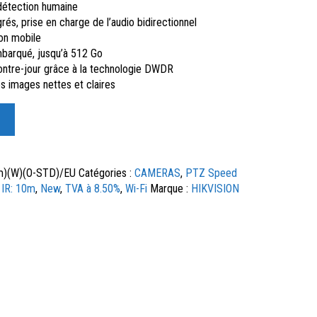
 détection humaine
rés, prise en charge de l’audio bidirectionnel
ion mobile
barqué, jusqu’à 512 Go
contre-jour grâce à la technologie DWDR
s images nettes et claires
)(W)(O-STD)/EU
Catégories :
CAMERAS
,
PTZ Speed
,
IR: 10m
,
New
,
TVA à 8.50%
,
Wi-Fi
Marque :
HIKVISION