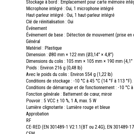
Stockage à bord : Emplacement pour carte mémoire inté
Microphone intégré : Oui, 1 microphone intégré
Haut-parleur intégré : Oui, 1 haut-parleur intégré
Clé de réinitialisation : Oui
Événement
Événement de base : Détection de mouvement (prise en c
Général
Matériel : Plastique
Dimension : Ø80 mm × 122 mm (Ø3,14″ × 4,8″)
Dimensions du colis : 105 mm × 105 mm × 190 mm (4,1″ ×
Poids : Environ 216 g (0,48 lb)
Avec le poids du colis : Environ 554 g (1,22 lb)
Conditions de stockage : -10 °C à 45 °C (14 °F à 113 °F)
Conditions de démarrage et de fonctionnement : -10 °C à
Fonction générale : Battement de cœur, miroir
Pouvoir : 5 VCC ± 10 %, 1 A, max. 5 W
Lumière clignotante : Lumière rouge et bleue
Approbation
RF
CE-RED (EN 301489-1 V2.1.1(BT ou 2.4G); EN 301489-17 
CEM