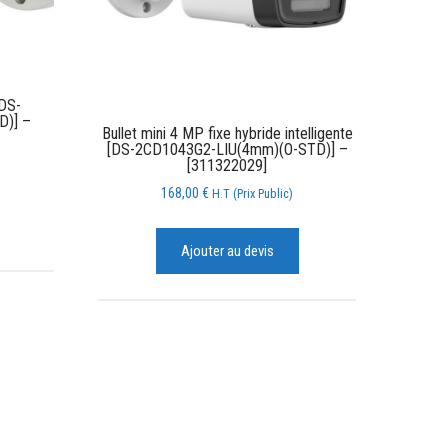
[DS-
D)] –
Bullet mini 4 MP fixe hybride intelligente
[DS-2CD1043G2-LIU(4mm)(O-STD)] –
[311322029]
168,00
€
H.T (Prix Public)
Ajouter au devis