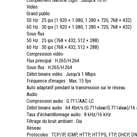
Complément Gamme Light : Jusqu’à 10 m
Vidéo
Grand public
50 Hz : 25 ips (1 920 × 1 080, 1 280 × 720, 768 × 432)
60 Hz : 30 ips (1 920 × 1 080, 1 280 × 720, 768 × 432)
Sous-flux
50 Hz : 25 ips (768 × 432, 512 × 288)
60 Hz : 30 ips (768 × 432, 512 × 288)
Compression vidéo
Flux principal : H.265/H.264
Sous-flux : H.265/H.264
Débit binaire vidéo : Jusqu’à 1 Mbps
Fréquence d’images : Max. 15 fps
Auto adaptatif pendant la transmission sur le réseau
Audio
Compression audio : G.711/AAC-LC
Débit binaire audio : 64 Kbit/s (G.711ulaw/G.711alaw)/16
Taux d’échantillonnage audio : 8 kHz/16 kHz
Filtrage du bruit ambiant : Oui
Réseau
Protocoles : TCP/IP, ICMP, HTTP, HTTPS, FTP, DHCP, DNS