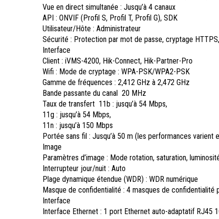
Vue en direct simultanée : Jusqu’à 4 canaux
API : ONVIF (Profil S, Profil T, Profil G), SDK
Utilisateur/Hôte : Administrateur
Sécurité : Protection par mot de passe, cryptage HTTPS,
Interface
Client : iVMS-4200, Hik-Connect, Hik-Partner-Pro
Wifi : Mode de cryptage : WPA-PSK/WPA2-PSK
Gamme de fréquences : 2,412 GHz à 2,472 GHz
Bande passante du canal 20 MHz
Taux de transfert 11b : jusqu’à 54 Mbps,
11g : jusqu’à 54 Mbps,
11n : jusqu’à 150 Mbps
Portée sans fil : Jusqu’à 50 m (les performances varient 
Image
Paramètres d’image : Mode rotation, saturation, luminosité, 
Interrupteur jour/nuit : Auto
Plage dynamique étendue (WDR) : WDR numérique
Masque de confidentialité : 4 masques de confidentialit
Interface
Interface Ethernet : 1 port Ethernet auto-adaptatif RJ4