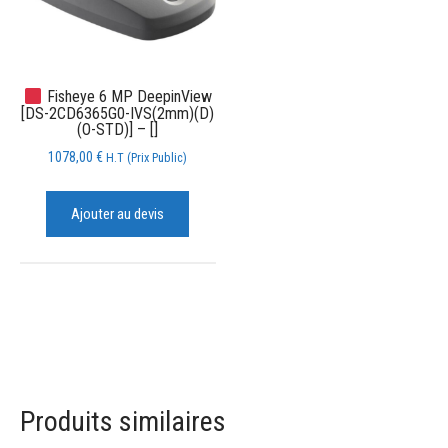
Fisheye 6 MP DeepinView
[DS-2CD6365G0-IVS(2mm)(D)
(O-STD)] – []
1078,00
€
H.T (Prix Public)
Ajouter au devis
Produits similaires