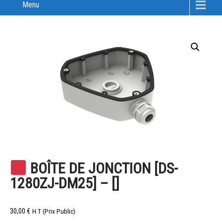
Menu
BOÎTE DE JONCTION [DS-
1280ZJ-DM25] – []
30,00
€
H.T (Prix Public)