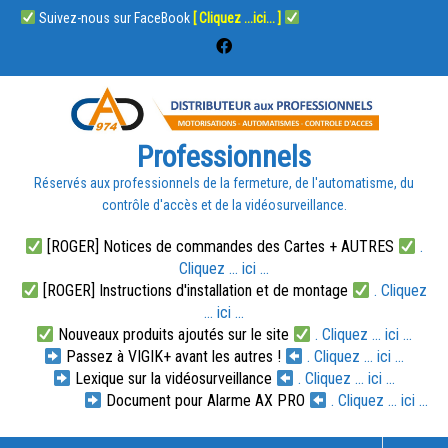
Suivez-nous sur FaceBook
[ Cliquez ...ici... ]
Professionnels
Réservés aux professionnels de la fermeture, de l'automatisme, du
contrôle d'accès et de la vidéosurveillance.
[ROGER] Notices de commandes des Cartes + AUTRES
.
Cliquez ... ici ...
[ROGER] Instructions d'installation et de montage
. Cliquez
... ici ...
Nouveaux produits ajoutés sur le site
. Cliquez ... ici ...
Passez à VIGIK+ avant les autres !
. Cliquez ... ici ...
Lexique sur la vidéosurveillance
. Cliquez ... ici ...
Document pour Alarme AX PRO
. Cliquez ... ici ...