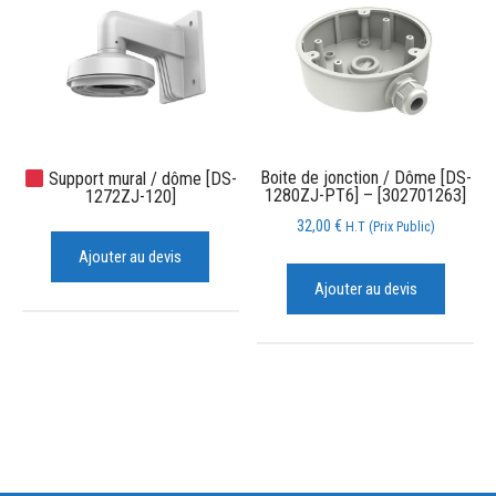
Boite de jonction / Dôme [DS-
Support mural / dôme [DS-
1280ZJ-PT6] – [302701263]
1272ZJ-120]
32,00
€
H.T (Prix Public)
Ajouter au devis
Ajouter au devis