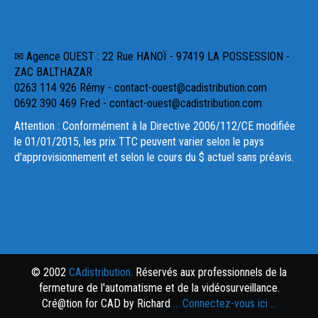
✉ Agence OUEST : 22 Rue HANOÏ - 97419 LA POSSESSION -
ZAC BALTHAZAR
0263 114 926 Rémy - contact-ouest@cadistribution.com
0692 390 469 Fred - contact-ouest@cadistribution.com
Attention : Conformément à la Directive 2006/112/CE modifiée
le 01/01/2015, les prix TTC peuvent varier selon le pays
d'approvisionnement et selon le cours du $ actuel sans préavis.
© 2002
CAdistribution.
Réservés aux professionnels de la
fermeture de l'automatisme et de la vidéosurveillance.
Cré@tion for CAD by Richard
... Connectez-vous ici ...