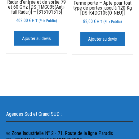
Radar d’entrée et de sortie 79
Ferme porte – Apte pour tout
et 60 GHz [DS-TMG035(Anti-
type de portes jusqu’à 120 Kg
fall Radar)] – [315101515]
[DS-K4DC105(O-NEU)]
408,00
€
H.T (Prix Public)
88,00
€
H.T (Prix Public)
Ajouter au devis
Ajouter au devis
Agences Sud et Grand SUD :
✉ Zone Industrielle N° 2 - 71, Route de la ligne Paradis