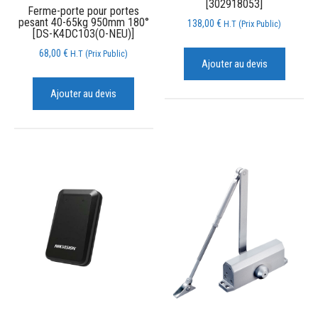
[302918053]
Ferme-porte pour portes
pesant 40-65kg 950mm 180°
138,00
€
H.T (Prix Public)
[DS-K4DC103(O-NEU)]
68,00
€
H.T (Prix Public)
Ajouter au devis
Ajouter au devis