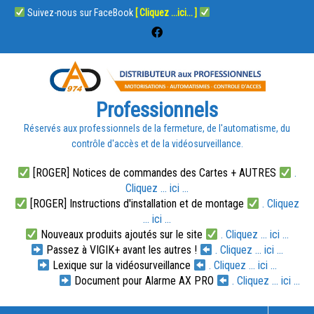
Suivez-nous sur FaceBook
[ Cliquez ...ici... ]
Professionnels
Réservés aux professionnels de la fermeture, de l'automatisme, du
contrôle d'accès et de la vidéosurveillance.
[ROGER] Notices de commandes des Cartes + AUTRES
.
Cliquez ... ici ...
[ROGER] Instructions d'installation et de montage
. Cliquez
... ici ...
Nouveaux produits ajoutés sur le site
. Cliquez ... ici ...
Passez à VIGIK+ avant les autres !
. Cliquez ... ici ...
Lexique sur la vidéosurveillance
. Cliquez ... ici ...
Document pour Alarme AX PRO
. Cliquez ... ici ...