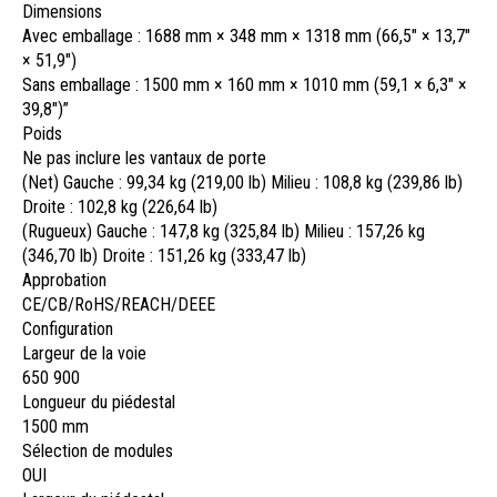
Dimensions
Avec emballage : 1688 mm × 348 mm × 1318 mm (66,5″ × 13,7″
× 51,9″)
Sans emballage : 1500 mm × 160 mm × 1010 mm (59,1 × 6,3″ ×
39,8″)”
Poids
Ne pas inclure les vantaux de porte
(Net) Gauche : 99,34 kg (219,00 lb) Milieu : 108,8 kg (239,86 lb)
Droite : 102,8 kg (226,64 lb)
(Rugueux) Gauche : 147,8 kg (325,84 lb) Milieu : 157,26 kg
(346,70 lb) Droite : 151,26 kg (333,47 lb)
Approbation
CE/CB/RoHS/REACH/DEEE
Configuration
Largeur de la voie
650 900
Longueur du piédestal
1500 mm
Sélection de modules
OUI