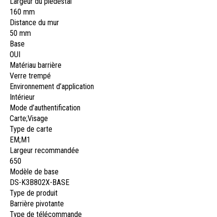
Largeur du piédestal
160 mm
Distance du mur
50 mm
Base
OUI
Matériau barrière
Verre trempé
Environnement d’application
Intérieur
Mode d’authentification
Carte;Visage
Type de carte
EM;M1
Largeur recommandée
650
Modèle de base
DS-K3B802X-BASE
Type de produit
Barrière pivotante
Type de télécommande