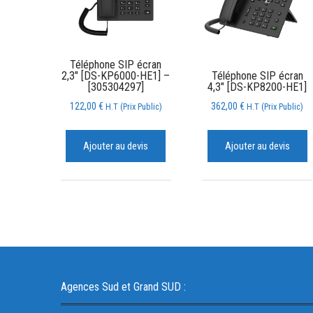
Téléphone SIP écran
2,3″ [DS-KP6000-HE1] –
Téléphone SIP écran
[305304297]
4,3″ [DS-KP8200-HE1]
122,00
€
362,00
€
H.T (Prix Public)
H.T (Prix Public)
Ajouter au devis
Ajouter au devis
Agences Sud et Grand SUD :