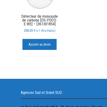
Détecteur de monoxyde
de carbone [DS-PDCO-
E-WE] – [361301854]
208,00
€
H.T (Prix Public)
Ajouter au devis
Agences Sud et Grand SUD :