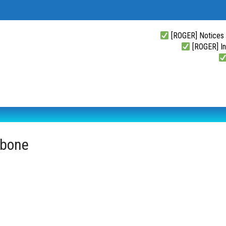
[ROGER] Notices
[ROGER] Ins
rbone