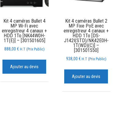
Kit 4 caméras Bullet 4
Kit 4 caméras Bullet 2
MP Wi-Fi avec
MP Fixe PoE avec
enregistreur 4 canaux +
enregistreur 4 canaux +
HDD 1To [NK44W0H-
HDD 1To [DS-
1T(E)] – [301501605]
J142I(STD)/NK42E0H-
1T(WD)(C)] –
888,00
€
H.T (Prix Public)
[301501550]
938,00
€
H.T (Prix Public)
Ajouter au devis
Ajouter au devis