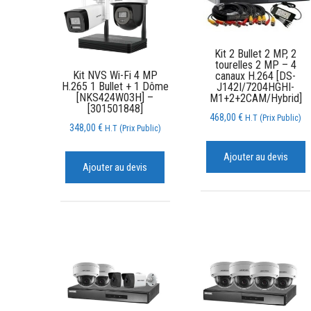
Kit 2 Bullet 2 MP, 2
tourelles 2 MP – 4
Kit NVS Wi-Fi 4 MP
canaux H.264 [DS-
H.265 1 Bullet + 1 Dôme
J142I/7204HGHI-
[NKS424W03H] –
M1+2+2CAM/Hybrid]
[301501848]
468,00
€
H.T (Prix Public)
348,00
€
H.T (Prix Public)
Ajouter au devis
Ajouter au devis