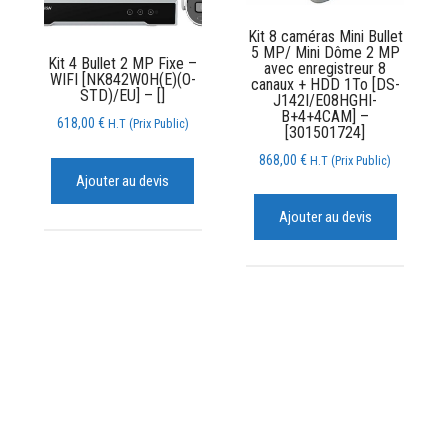
Kit 8 caméras Mini Bullet
5 MP/ Mini Dôme 2 MP
Kit 4 Bullet 2 MP Fixe –
avec enregistreur 8
WIFI [NK842W0H(E)(O-
canaux + HDD 1To [DS-
STD)/EU] – []
J142I/E08HGHI-
B+4+4CAM] –
618,00
€
H.T (Prix Public)
[301501724]
868,00
€
H.T (Prix Public)
Ajouter au devis
Ajouter au devis