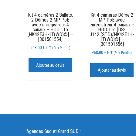
Kit 4 caméras 2 Bullets,
Kit 4 caméras Dôme 2
2 Dômes 2 MP PoE
MP PoE avec
avec enregistreur 4
enregistreur 4 canaux +
canaux + HDD 1To
HDD 1To [DS-
[NK42E3H-1T(WD)©] –
J142I(STD)/NK42E1H-
[301501554]
1T(WD)©] –
[301501556]
948,00
€
H.T (Prix Public)
968,00
€
H.T (Prix Public)
Ajouter au devis
Ajouter au devis
Agences Sud et Grand SUD :