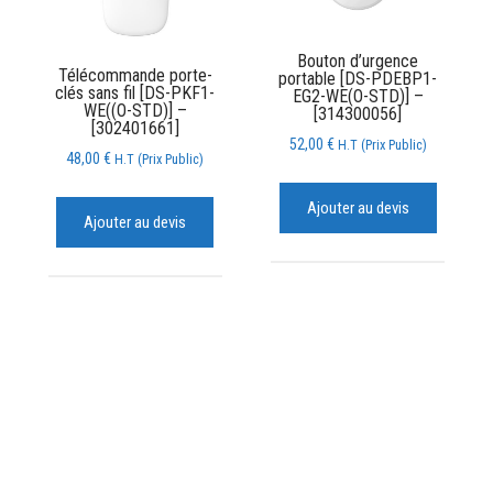
Bouton d’urgence
Télécommande porte-
portable [DS-PDEBP1-
clés sans fil [DS-PKF1-
EG2-WE(O-STD)] –
WE((O-STD)] –
[314300056]
[302401661]
52,00
€
H.T (Prix Public)
48,00
€
H.T (Prix Public)
Ajouter au devis
Ajouter au devis