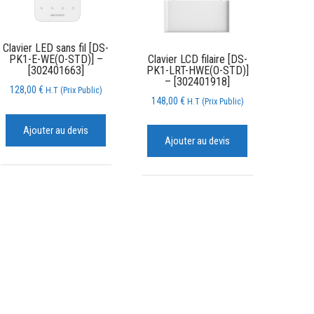
Clavier LED sans fil [DS-
Clavier LCD filaire [DS-
PK1-E-WE(O-STD)] –
PK1-LRT-HWE(O-STD)]
[302401663]
– [302401918]
128,00
€
H.T (Prix Public)
148,00
€
H.T (Prix Public)
Ajouter au devis
Ajouter au devis