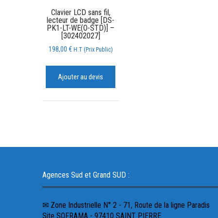
Clavier LCD sans fil,
lecteur de badge [DS-
PK1-LT-WE(O-STD)] –
[302402027]
198,00
€
H.T (Prix Public)
Ajouter au devis
Agences Sud et Grand SUD :
✉ Zone Industrielle N° 2 - 71, Route de la ligne Paradis
Site SOFRAMA - 97410 SAINT PIERRE