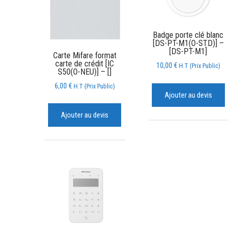
Badge porte clé blanc
[DS-PT-M1(O-STD)] –
[DS-PT-M1]
Carte Mifare format
carte de crédit [IC
10,00
€
H.T (Prix Public)
S50(O-NEU)] – []
6,00
€
H.T (Prix Public)
Ajouter au devis
Ajouter au devis