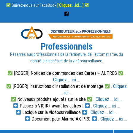
Suivez-nous sur FaceBook
[ Cliquez ...ici... ]
Professionnels
Réservés aux professionnels de la fermeture, de l'automatisme, du
contrôle d'accès et de la vidéosurveillance.
[ROGER] Notices de commandes des Cartes + AUTRES
.
Cliquez ... ici ...
[ROGER] Instructions d'installation et de montage
. Cliquez
... ici ...
Nouveaux produits ajoutés sur le site
. Cliquez ... ici ...
Passez à VIGIK+ avant les autres !
. Cliquez ... ici ...
Lexique sur la vidéosurveillance
. Cliquez ... ici ...
Document pour Alarme AX PRO
. Cliquez ... ici ...