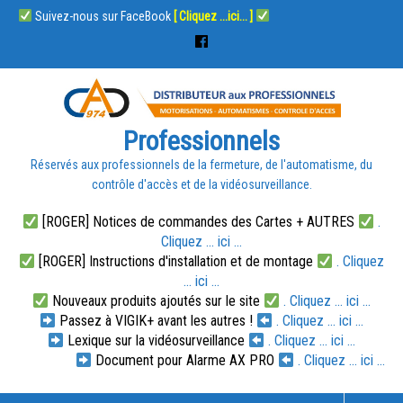
Suivez-nous sur FaceBook
[ Cliquez ...ici... ]
Professionnels
Réservés aux professionnels de la fermeture, de l'automatisme, du
contrôle d'accès et de la vidéosurveillance.
[ROGER] Notices de commandes des Cartes + AUTRES
.
Cliquez ... ici ...
[ROGER] Instructions d'installation et de montage
. Cliquez
... ici ...
Nouveaux produits ajoutés sur le site
. Cliquez ... ici ...
Passez à VIGIK+ avant les autres !
. Cliquez ... ici ...
Lexique sur la vidéosurveillance
. Cliquez ... ici ...
Document pour Alarme AX PRO
. Cliquez ... ici ...